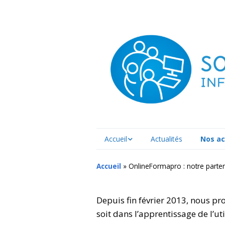
Accueil
Actualités
Nos ac
Documents officiels
La form
Accueil
»
OnlineFormapro : notre parte
Témoignages d’élèves
Notre 
format
Depuis fin février 2013, nous pr
soit dans l’apprentissage de l’ut
La main