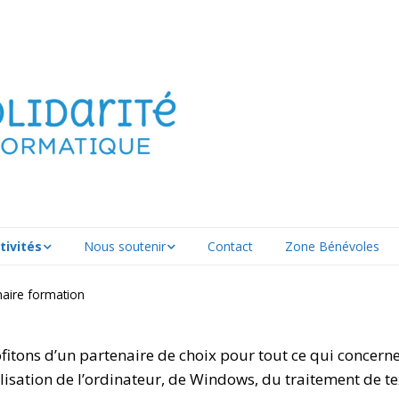
tivités
Nous soutenir
Contact
Zone Bénévoles
ation
FAIRE UN DON
naire formation
partenaire
Nous donner du
ion
matériel
ofitons d’un partenaire de choix pour tout ce qui concerne
ilisation de l’ordinateur, de Windows, du traitement de tex
tenance
Rejoindre nos