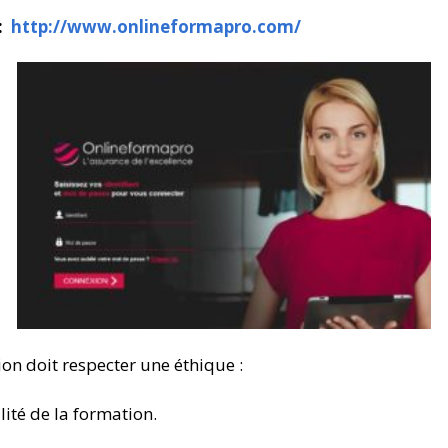
bénévoles
:
http://www.onlineformapro.com/
Devenir Association
partenaire
Nous faire connaitre
on doit respecter une éthique :
lité de la formation.