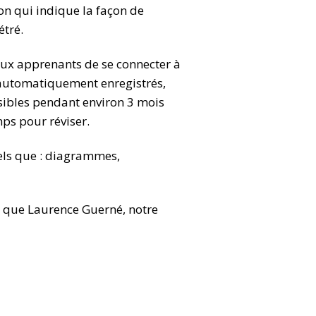
on qui indique la façon de
étré.
aux apprenants de se connecter à
t automatiquement enregistrés,
ssibles pendant environ 3 mois
mps pour réviser.
tels que : diagrammes,
 que Laurence Guerné, notre