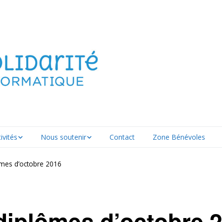
ivités
Nous soutenir
Contact
Zone Bénévoles
ation
FAIRE UN DON
mes d’octobre 2016
artenaire
Nous donner du
on
matériel
diplômes d’octobre 
tenance
Rejoindre nos