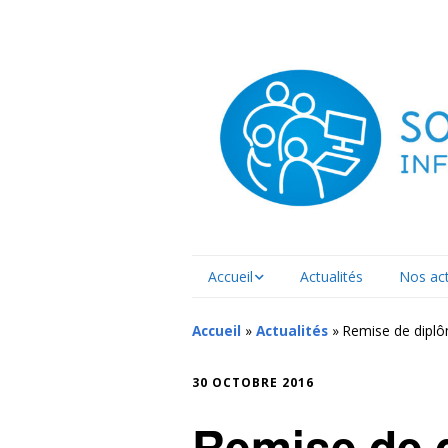
Accueil
Actualités
Nos act
Documents officiels
La form
Accueil
»
Actualités
»
Remise de diplô
Témoignages d’élèves
Notre p
30 OCTOBRE 2016
formati
Remise de 
La main